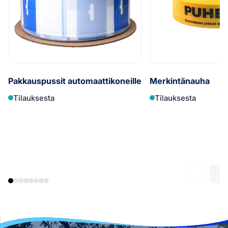
Pakkauspussit automaattikoneille
Merkintänauha
Tilauksesta
Tilauksesta