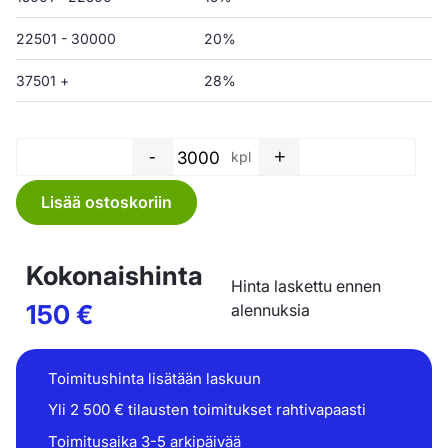
22501 - 30000
20%
37501 +
28%
-
+
kpl
Sivusaumapussi Blokissa - 20
Lisää ostoskoriin
Kokonaishinta
Hinta laskettu ennen
150
€
alennuksia
Toimitushinta lisätään laskuun
Yli 2 500 € tilausten toimitukset rahtivapaasti
Toimitusaika 3-5 arkipäivää