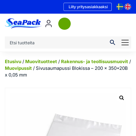
Liity yritysasiakkaaksi
Etusivu
/
Muovituotteet
/
Rakennus- ja teollisuusmuovit
/
Muovipussit
/ Sivusaumapussi Blokissa – 200 x 350+20B
x 0,05 mm