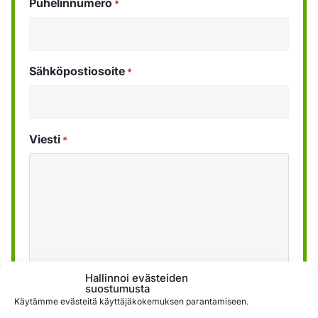
Puhelinnumero
*
Sähköpostiosoite
*
Viesti
*
Hallinnoi evästeiden
suostumusta
Käytämme evästeitä käyttäjäkokemuksen parantamiseen.
Käytämme lomakkeen kautta saatuja tietoja