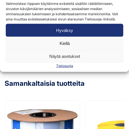
Valinnoistasi riippuen käytämme evästeitä sisällön räätälöimiseen,
palveluidemme tarjoamiseen ja toimittamiseen.
sivuston kävijämäärien analysoimiseen, sosiaalisen median
Lisätietoja löydät
tietosuojaselosteestamme »
ominaisuuksien tukemiseen ja kohdentaaksemme markkinointia. Voit
aina muuttaa evästeasetuksiasi sivun alareunan Tietosuoja-linkistä.
Hyväksy
Lähetä
Kiellä
Näytä asetukset
Tietosuoja
Samankaltaisia tuotteita