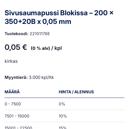
Sivusaumapussi Blokissa – 200 x
350+20B x 0,05 mm
Tuotekoodi:
22101176E
0,05
€
/ kpl
(0 % alv)
kirkas
Myyntierä:
3.000 kpl/ltk
MÄÄRÄ
HINTA / ALENNUS
0 - 7500
0%
7501 - 15000
10%
15001 - 22500
15%