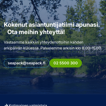
Kokenut asiantuntijatiimi apunasi.
Ota meihin yhteyttä!
Vastaamme kaikkiin yhteydenottoihin kahden
arkipäivän kuluessa. Palvelemme arkisin klo 8.00–15.00.
seapack@seapack.fi
02 5500 300
Kotimainen valmistaja