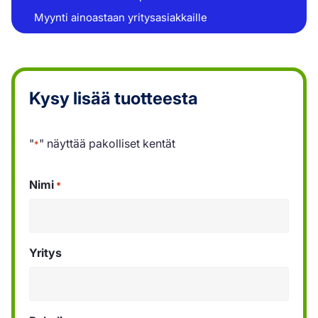
Myynti ainoastaan yritysasiakkaille
Kysy lisää tuotteesta
"
" näyttää pakolliset kentät
*
Nimi
*
Yritys