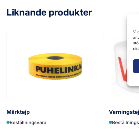
Liknande produkter
Vi 
anv
stö
din
Märktejp
Varningste
Beställningsvara
Beställning