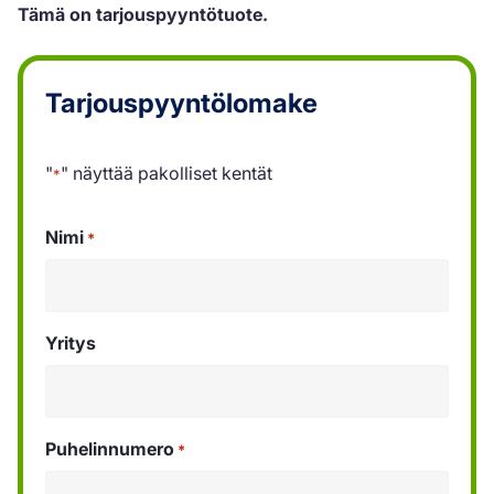
Tämä on tarjouspyyntötuote.
Tarjouspyyntölomake
"
" näyttää pakolliset kentät
*
Nimi
*
Yritys
Puhelinnumero
*