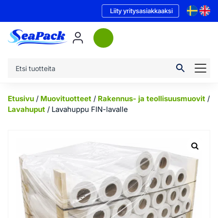
Liity yritysasiakkaaksi
Etusivu
/
Muovituotteet
/
Rakennus- ja teollisuusmuovit
/
Lavahuput
/ Lavahuppu FIN-lavalle