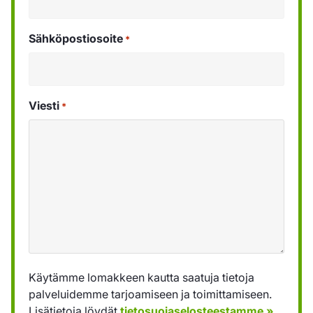
Sähköpostiosoite
*
Viesti
*
Käytämme lomakkeen kautta saatuja tietoja
palveluidemme tarjoamiseen ja toimittamiseen.
Lisätietoja löydät
tietosuojaselosteestamme »