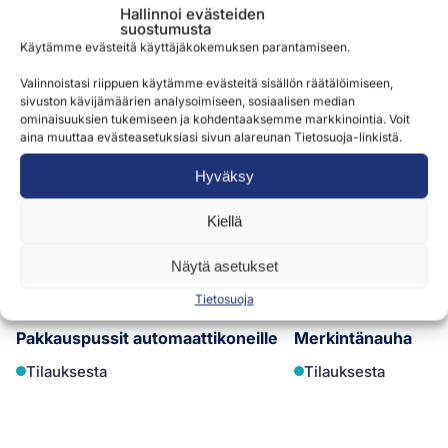
Hallinnoi evästeiden
Samankaltaisia tuotteita
suostumusta
Käytämme evästeitä käyttäjäkokemuksen parantamiseen.
Valinnoistasi riippuen käytämme evästeitä sisällön räätälöimiseen,
sivuston kävijämäärien analysoimiseen, sosiaalisen median
ominaisuuksien tukemiseen ja kohdentaaksemme markkinointia. Voit
aina muuttaa evästeasetuksiasi sivun alareunan Tietosuoja-linkistä.
Hyväksy
Kiellä
Näytä asetukset
Tietosuoja
Pakkauspussit automaattikoneille
Merkintänauha
Tilauksesta
Tilauksesta