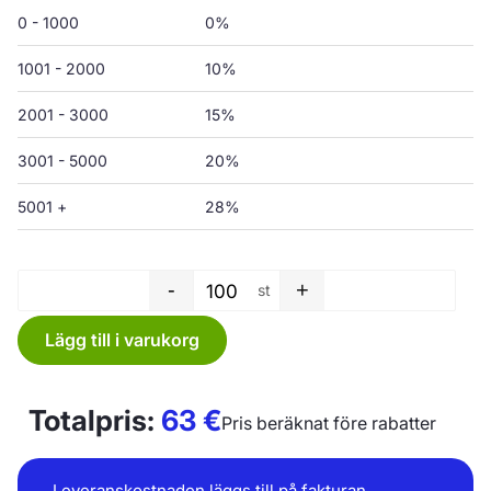
0 - 1000
0%
1001 - 2000
10%
2001 - 3000
15%
3001 - 5000
20%
5001 +
28%
-
+
st
Sopsäck - 200 L - 750 x 1400
Lägg till i varukorg
Totalpris:
63
€
Pris beräknat före rabatter
Leveranskostnaden läggs till på fakturan