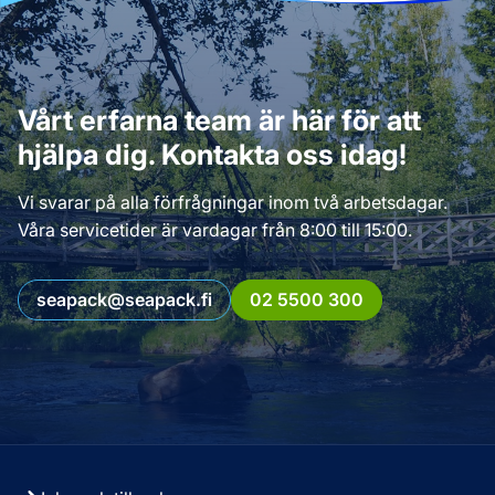
Vårt erfarna team är här för att
hjälpa dig. Kontakta oss idag!
Vi svarar på alla förfrågningar inom två arbetsdagar.
Våra servicetider är vardagar från 8:00 till 15:00.
seapack@seapack.fi
02 5500 300