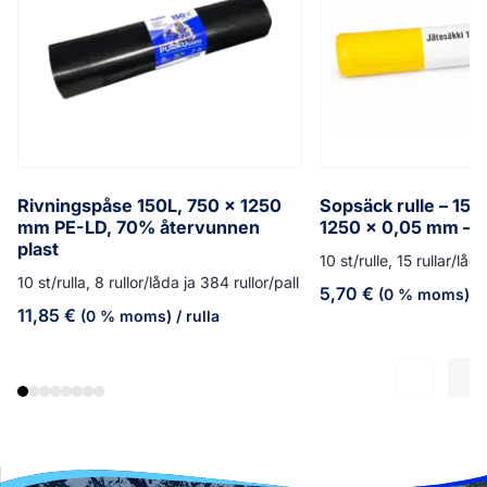
Rivningspåse 150L, 750 x 1250
Sopsäck rulle – 150
mm PE-LD, 70% återvunnen
1250 x 0,05 mm – g
plast
10 st/rulle, 15 rullar/låd
10 st/rulla, 8 rullor/låda ja 384 rullor/pall
5,70
€
(0 % moms)
/ 
11,85
€
(0 % moms)
/ rulla