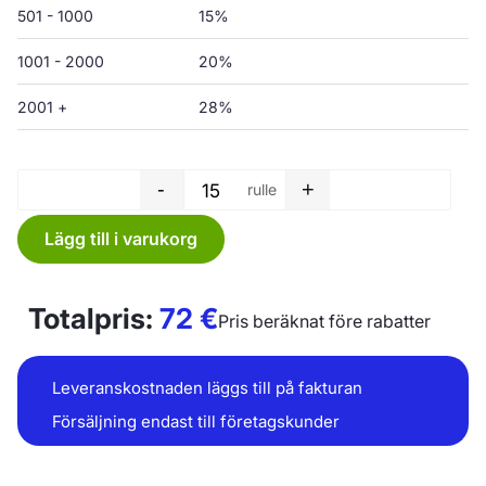
501 - 1000
15%
1001 - 2000
20%
2001 +
28%
-
+
rulle
Sopsäck rulle - 75 L - 650 x 
Lägg till i varukorg
Totalpris:
72
€
Pris beräknat före rabatter
Leveranskostnaden läggs till på fakturan
Försäljning endast till företagskunder