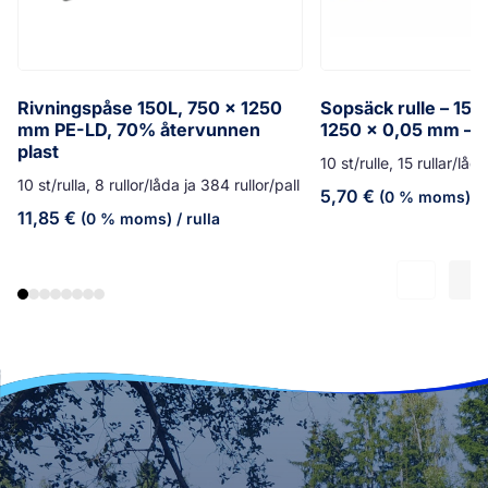
Rivningspåse 150L, 750 x 1250
Sopsäck rulle – 150
mm PE-LD, 70% återvunnen
1250 x 0,05 mm – g
plast
10 st/rulle, 15 rullar/låd
10 st/rulla, 8 rullor/låda ja 384 rullor/pall
5,70
€
(0 % moms)
/ 
11,85
€
(0 % moms)
/ rulla