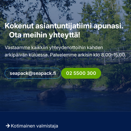
Kokenut asiantuntijatiimi apunasi.
Ota meihin yhteyttä!
Vastaamme kaikkiin yhteydenottoihin kahden
arkipäivän kuluessa. Palvelemme arkisin klo 8.00–15.00.
seapack@seapack.fi
02 5500 300
Kotimainen valmistaja