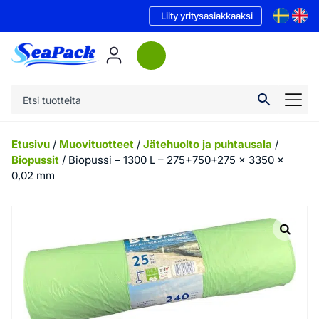
Liity yritysasiakkaaksi
Etusivu
/
Muovituotteet
/
Jätehuolto ja puhtausala
/
Biopussit
/ Biopussi – 1300 L – 275+750+275 x 3350 x
0,02 mm