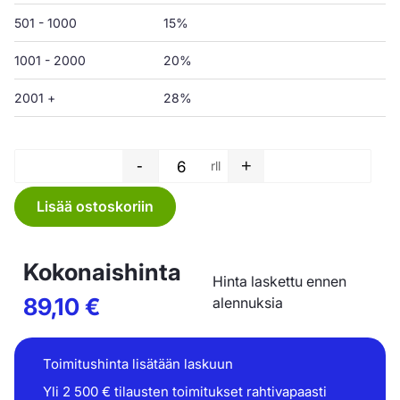
501 - 1000
15%
1001 - 2000
20%
2001 +
28%
-
+
rll
Biopussi - 1300 L - 275+750+
Lisää ostoskoriin
Kokonaishinta
Hinta laskettu ennen
89,10
€
alennuksia
Toimitushinta lisätään laskuun
Yli 2 500 € tilausten toimitukset rahtivapaasti