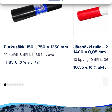
Purkusäkki 150L, 750 x 1250 mm
Jätesäkki rulla – 20
1400 x 0,05 mm – 
10 kpl/rll, 8 rll/ltk ja 384 rll/lava
10 kpl/rll, 10 rll/ltk, 360 
11,85
€
(0 % alv)
/ rll
10,35
€
(0 % alv)
/ rll