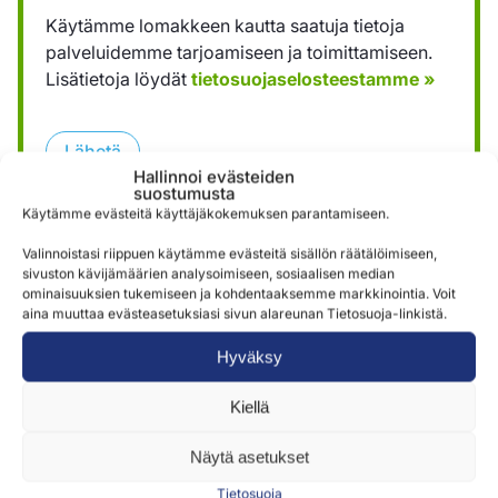
Käytämme lomakkeen kautta saatuja tietoja
palveluidemme tarjoamiseen ja toimittamiseen.
Lisätietoja löydät
tietosuojaselosteestamme »
Lähetä
Hallinnoi evästeiden
suostumusta
Käytämme evästeitä käyttäjäkokemuksen parantamiseen.
Valinnoistasi riippuen käytämme evästeitä sisällön räätälöimiseen,
sivuston kävijämäärien analysoimiseen, sosiaalisen median
ominaisuuksien tukemiseen ja kohdentaaksemme markkinointia. Voit
aina muuttaa evästeasetuksiasi sivun alareunan Tietosuoja-linkistä.
Samankaltaisia tuotteita
Hyväksy
Kiellä
Näytä asetukset
Tietosuoja