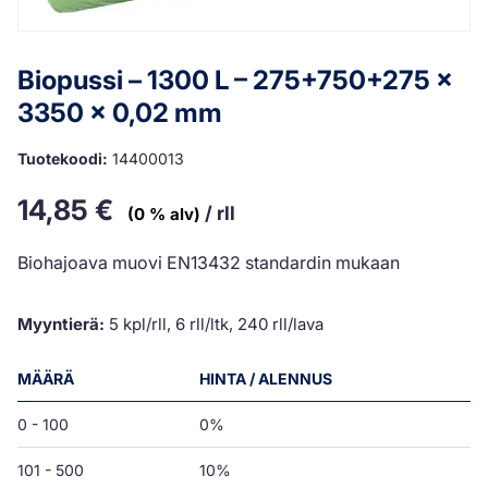
Biopussi – 1300 L – 275+750+275 x
3350 x 0,02 mm
Tuotekoodi:
14400013
14,85
€
/ rll
(0 % alv)
Biohajoava muovi EN13432 standardin mukaan
Myyntierä:
5 kpl/rll, 6 rll/ltk, 240 rll/lava
MÄÄRÄ
HINTA / ALENNUS
0 - 100
0%
101 - 500
10%