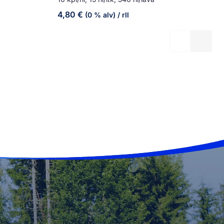
4,80
€
(0 % alv)
/ rll