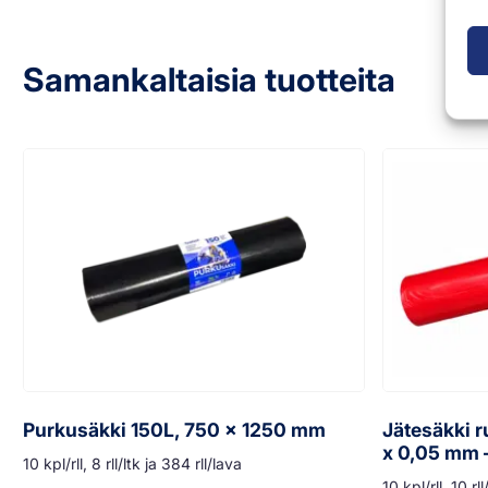
Samankaltaisia tuotteita
Purkusäkki 150L, 750 x 1250 mm
Jätesäkki r
x 0,05 mm 
10 kpl/rll, 8 rll/ltk ja 384 rll/lava
10 kpl/rll, 10 rl