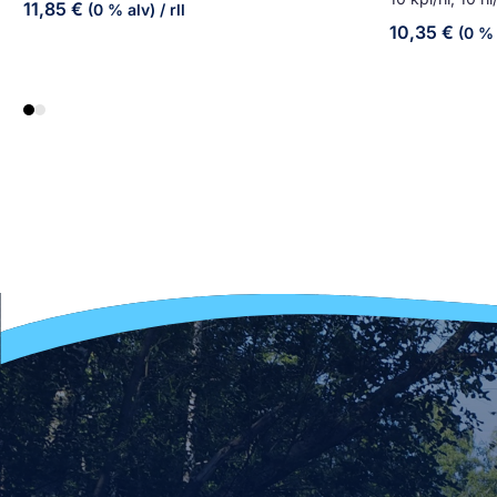
11,85
€
(0 % alv)
/ rll
10,35
€
(0 % 