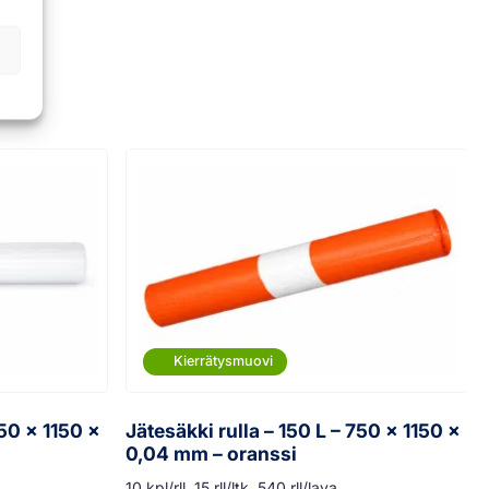
Kierrätysmuovi
750 x 1150 x
Jätesäkki rulla – 150 L – 750 x 1150 x
0,04 mm – oranssi
10 kpl/rll, 15 rll/ltk, 540 rll/lava