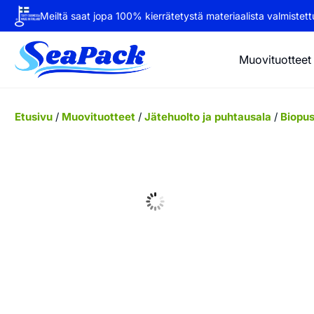
Meiltä saat jopa 100% kierrätetystä materiaalista valmistettu
Muovituotteet
Etusivu
/
Muovituotteet
/
Jätehuolto ja puhtausala
/
Biopus