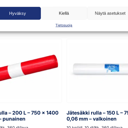
Hyväksy
Kiellä
Näytä asetukset
Tietosuoja
ulla – 200 L – 750 x 1400
Jätesäkki rulla – 150 L – 
– punainen
0,06 mm – valkoinen
l/ltk, 360 rll/lava
10 kpl/rll, 10 rll/ltk, 360 rll/lava