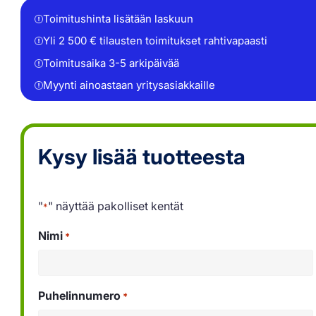
Toimitushinta lisätään laskuun
Yli 2 500 € tilausten toimitukset rahtivapaasti
Toimitusaika 3-5 arkipäivää
Myynti ainoastaan yritysasiakkaille
Kysy lisää tuotteesta
"
" näyttää pakolliset kentät
*
Nimi
*
Puhelinnumero
*