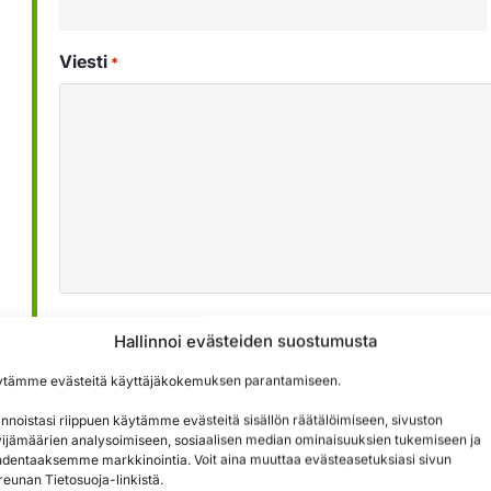
Viesti
*
Käytämme lomakkeen kautta saatuja tietoja palveluid
Hallinnoi evästeiden suostumusta
löydät
tietosuojaselosteestamme »
ytämme evästeitä käyttäjäkokemuksen parantamiseen.
innoistasi riippuen käytämme evästeitä sisällön räätälöimiseen, sivuston
Lähetä
ijämäärien analysoimiseen, sosiaalisen median ominaisuuksien tukemiseen ja
dentaaksemme markkinointia. Voit aina muuttaa evästeasetuksiasi sivun
reunan Tietosuoja-linkistä.