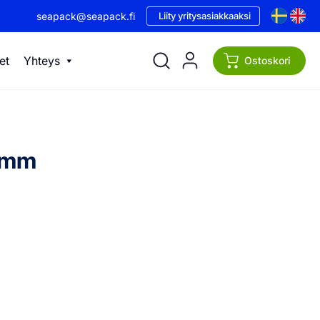
seapack@seapack.fi
Liity yritysasiakkaaksi
et
Yhteys
Ostoskori
0 mm