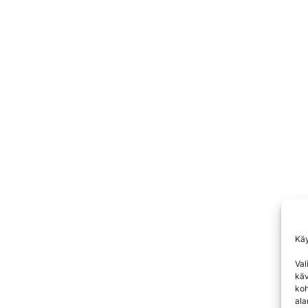
Kä
Val
käv
koh
ala