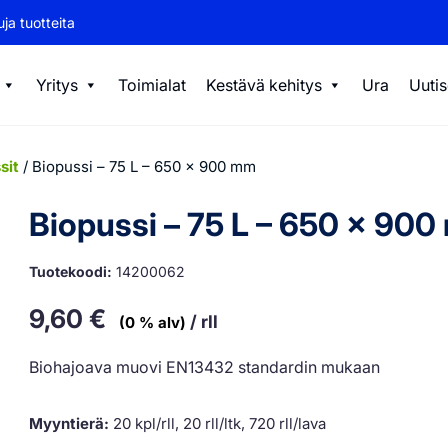
ja tuotteita
Yritys
Toimialat
Kestävä kehitys
Ura
Uutis
sit
/ Biopussi – 75 L – 650 x 900 mm
Biopussi – 75 L – 650 x 90
Tuotekoodi:
14200062
9,60
€
/ rll
(0 % alv)
Biohajoava muovi EN13432 standardin mukaan
Myyntierä:
20 kpl/rll, 20 rll/ltk, 720 rll/lava