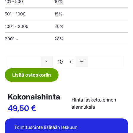
101 - 500
10%
501 - 1000
15%
1001 - 2000
20%
2001 +
28%
-
+
rll
Jätesäkki rulla - 240 L - 1150
Lisää ostoskoriin
Kokonaishinta
Hinta laskettu ennen
49,50
€
alennuksia
Toimitushinta lisätään laskuun