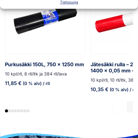
Tietosuoja
Purkusäkki 150L, 750 x 1250 mm
Jätesäkki rulla – 20
1400 x 0,05 mm – 
10 kpl/rll, 8 rll/ltk ja 384 rll/lava
10 kpl/rll, 10 rll/ltk, 360 
11,85
€
(0 % alv)
/ rll
10,35
€
(0 % alv)
/ rll