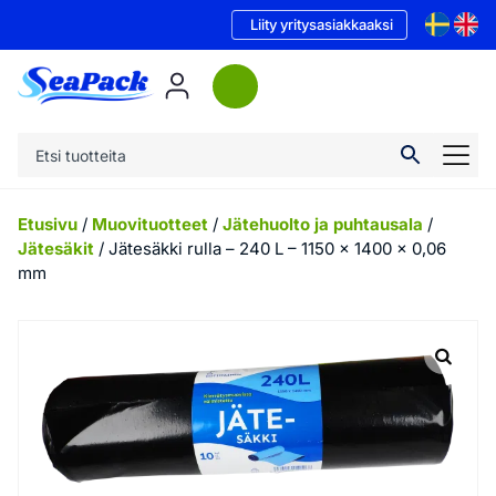
Liity yritysasiakkaaksi
Etusivu
/
Muovituotteet
/
Jätehuolto ja puhtausala
/
Jätesäkit
/ Jätesäkki rulla – 240 L – 1150 x 1400 x 0,06
mm