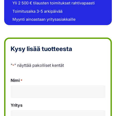
Yli 2 500 € tilausten toimitukset rahtivapaasti
Toimitusaika 3-5 arkipäivää
Myynti ainoastaan yritysasiakkaille
Kysy lisää tuotteesta
"
" näyttää pakolliset kentät
*
Nimi
*
Yritys