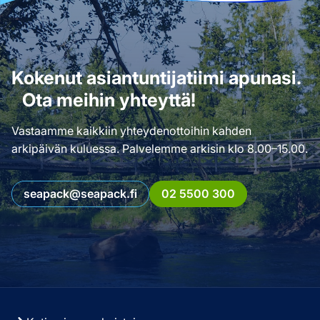
Kokenut asiantuntijatiimi apunasi.
Ota meihin yhteyttä!
Vastaamme kaikkiin yhteydenottoihin kahden
arkipäivän kuluessa. Palvelemme arkisin klo 8.00–15.00.
seapack@seapack.fi
02 5500 300