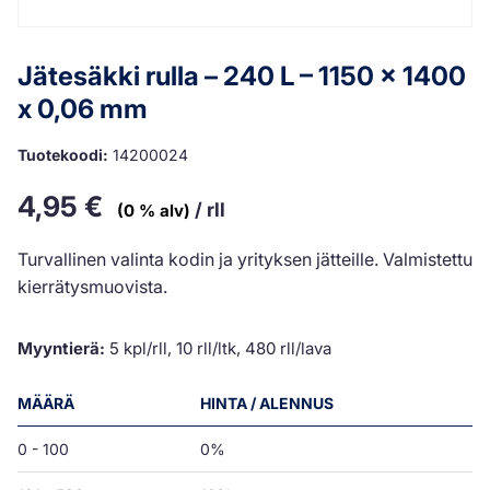
Jätesäkki rulla – 240 L – 1150 x 1400
x 0,06 mm
Tuotekoodi:
14200024
4,95
€
/ rll
(0 % alv)
Turvallinen valinta kodin ja yrityksen jätteille. Valmistettu
kierrätysmuovista.
Myyntierä:
5 kpl/rll, 10 rll/ltk, 480 rll/lava
MÄÄRÄ
HINTA / ALENNUS
0 - 100
0%