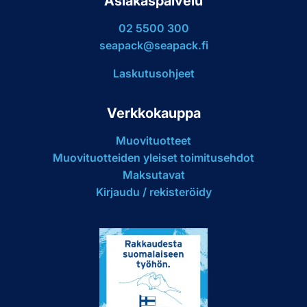
Asiakaspalvelu
02 5500 300
seapack@seapack.fi
Laskutusohjeet
Verkkokauppa
Muovituotteet
Muovituotteiden yleiset toimitusehdot
Maksutavat
Kirjaudu / rekisteröidy