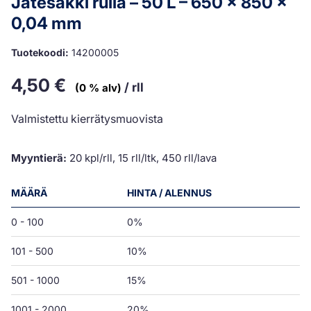
Jätesäkki rulla – 50 L – 650 x 850 x
0,04 mm
Tuotekoodi:
14200005
4,50
€
/ rll
(0 % alv)
Valmistettu kierrätysmuovista
Myyntierä:
20 kpl/rll, 15 rll/ltk, 450 rll/lava
MÄÄRÄ
HINTA / ALENNUS
0 - 100
0%
101 - 500
10%
501 - 1000
15%
1001 - 2000
20%