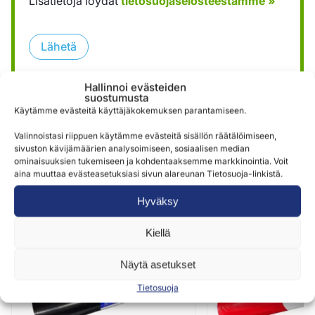
Lisätietoja löydät
tietosuojaselosteestamme »
Lähetä
Hallinnoi evästeiden
suostumusta
Käytämme evästeitä käyttäjäkokemuksen parantamiseen.
Valinnoistasi riippuen käytämme evästeitä sisällön räätälöimiseen,
sivuston kävijämäärien analysoimiseen, sosiaalisen median
ominaisuuksien tukemiseen ja kohdentaaksemme markkinointia. Voit
Samankaltaisia tuotteita
aina muuttaa evästeasetuksiasi sivun alareunan Tietosuoja-linkistä.
Hyväksy
Kiellä
Näytä asetukset
Tietosuoja