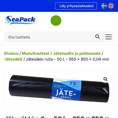
Liity yritysasiakkaaksi
Etusivu
/
Muovituotteet
/
Jätehuolto ja puhtausala
/
Jätesäkit
/ Jätesäkki rulla – 50 L – 650 x 850 x 0,04 mm