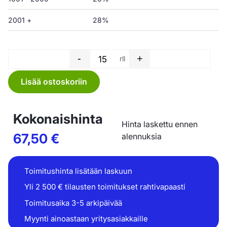
2001 +
28%
-
+
rll
Jätesäkki rulla - 50 L - 650 x
Lisää ostoskoriin
Kokonaishinta
Hinta laskettu ennen
67,50
€
alennuksia
Toimitushinta lisätään laskuun
Yli 2 500 € tilausten toimitukset rahtivapaasti
Toimitusaika 3-5 arkipäivää
Myynti ainoastaan yritysasiakkaille