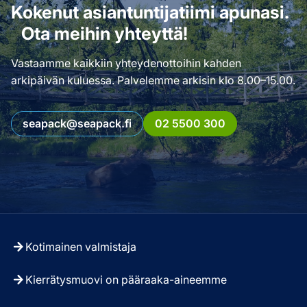
Kokenut asiantuntijatiimi apunasi.
Ota meihin yhteyttä!
Vastaamme kaikkiin yhteydenottoihin kahden
arkipäivän kuluessa. Palvelemme arkisin klo 8.00–15.00.
seapack@seapack.fi
02 5500 300
Kotimainen valmistaja
Kierrätysmuovi on pääraaka-aineemme