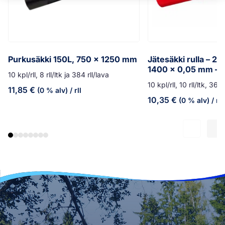
Purkusäkki 150L, 750 x 1250 mm
Jätesäkki rulla – 20
1400 x 0,05 mm – 
10 kpl/rll, 8 rll/ltk ja 384 rll/lava
10 kpl/rll, 10 rll/ltk, 360 
11,85
€
(0 % alv)
/ rll
10,35
€
(0 % alv)
/ rll